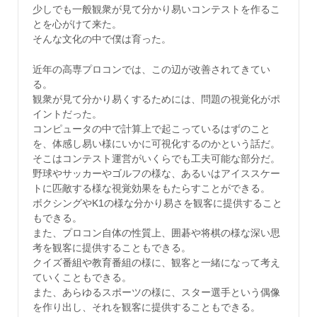
少しでも一般観衆が見て分かり易いコンテストを作るこ
とを心がけて来た。
そんな文化の中で僕は育った。
近年の高専プロコンでは、この辺が改善されてきてい
る。
観衆が見て分かり易くするためには、問題の視覚化がポ
イントだった。
コンピュータの中で計算上で起こっているはずのこと
を、体感し易い様にいかに可視化するのかという話だ。
そこはコンテスト運営がいくらでも工夫可能な部分だ。
野球やサッカーやゴルフの様な、あるいはアイススケー
トに匹敵する様な視覚効果をもたらすことができる。
ボクシングやK1の様な分かり易さを観客に提供すること
もできる。
また、プロコン自体の性質上、囲碁や将棋の様な深い思
考を観客に提供することもできる。
クイズ番組や教育番組の様に、観客と一緒になって考え
ていくこともできる。
また、あらゆるスポーツの様に、スター選手という偶像
を作り出し、それを観客に提供することもできる。