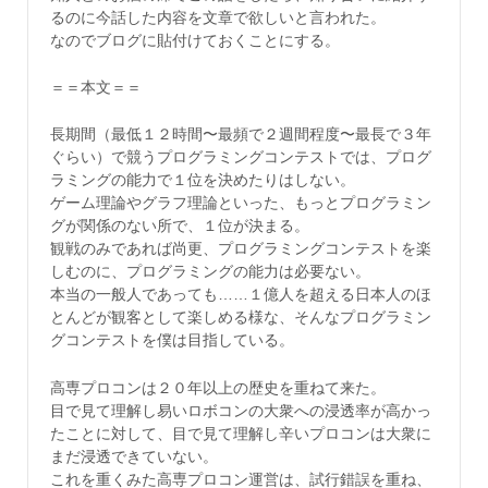
るのに今話した内容を文章で欲しいと言われた。
なのでブログに貼付けておくことにする。
＝＝本文＝＝
長期間（最低１２時間〜最頻で２週間程度〜最長で３年
ぐらい）で競うプログラミングコンテストでは、プログ
ラミングの能力で１位を決めたりはしない。
ゲーム理論やグラフ理論といった、もっとプログラミン
グが関係のない所で、１位が決まる。
観戦のみであれば尚更、プログラミングコンテストを楽
しむのに、プログラミングの能力は必要ない。
本当の一般人であっても……１億人を超える日本人のほ
とんどが観客として楽しめる様な、そんなプログラミン
グコンテストを僕は目指している。
高専プロコンは２０年以上の歴史を重ねて来た。
目で見て理解し易いロボコンの大衆への浸透率が高かっ
たことに対して、目で見て理解し辛いプロコンは大衆に
まだ浸透できていない。
これを重くみた高専プロコン運営は、試行錯誤を重ね、