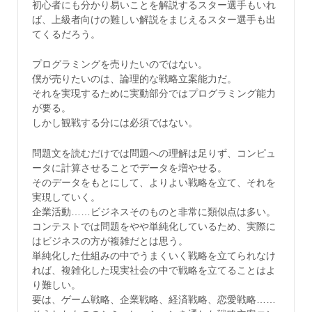
初心者にも分かり易いことを解説するスター選手もいれ
ば、上級者向けの難しい解説をまじえるスター選手も出
てくるだろう。
プログラミングを売りたいのではない。
僕が売りたいのは、論理的な戦略立案能力だ。
それを実現するために実動部分ではプログラミング能力
が要る。
しかし観戦する分には必須ではない。
問題文を読むだけでは問題への理解は足りず、コンピュ
ータに計算させることでデータを増やせる。
そのデータをもとにして、よりよい戦略を立て、それを
実現していく。
企業活動……ビジネスそのものと非常に類似点は多い。
コンテストでは問題をやや単純化しているため、実際に
はビジネスの方が複雑だとは思う。
単純化した仕組みの中でうまくいく戦略を立てられなけ
れば、複雑化した現実社会の中で戦略を立てることはよ
り難しい。
要は、ゲーム戦略、企業戦略、経済戦略、恋愛戦略……